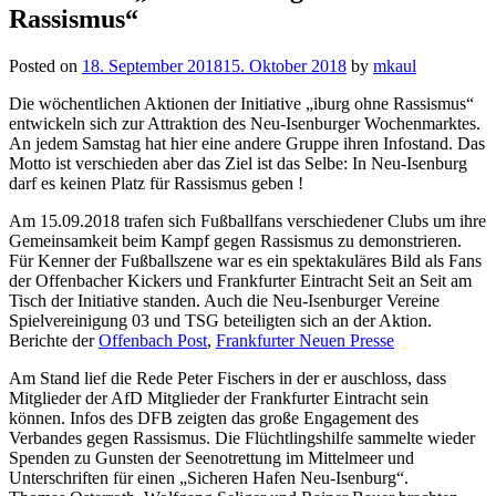
Rassismus“
Posted on
18. September 2018
15. Oktober 2018
by
mkaul
Die wöchentlichen Aktionen der Initiative „iburg ohne Rassismus“
entwickeln sich zur Attraktion des Neu-Isenburger Wochenmarktes.
An jedem Samstag hat hier eine andere Gruppe ihren Infostand. Das
Motto ist verschieden aber das Ziel ist das Selbe: In Neu-Isenburg
darf es keinen Platz für Rassismus geben !
Am 15.09.2018 trafen sich Fußballfans verschiedener Clubs um ihre
Gemeinsamkeit beim Kampf gegen Rassismus zu demonstrieren.
Für Kenner der Fußballszene war es ein spektakuläres Bild als Fans
der Offenbacher Kickers und Frankfurter Eintracht Seit an Seit am
Tisch der Initiative standen. Auch die Neu-Isenburger Vereine
Spielvereinigung 03 und TSG beteiligten sich an der Aktion.
Berichte der
Offenbach Post
,
Frankfurter Neuen Presse
Am Stand lief die Rede Peter Fischers in der er auschloss, dass
Mitglieder der AfD Mitglieder der Frankfurter Eintracht sein
können. Infos des DFB zeigten das große Engagement des
Verbandes gegen Rassismus. Die Flüchtlingshilfe sammelte wieder
Spenden zu Gunsten der Seenotrettung im Mittelmeer und
Unterschriften für einen „Sicheren Hafen Neu-Isenburg“.