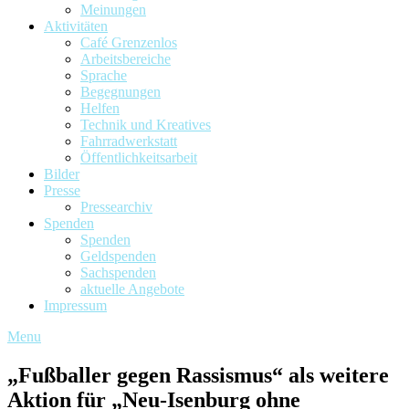
Meinungen
Aktivitäten
Café Grenzenlos
Arbeitsbereiche
Sprache
Begegnungen
Helfen
Technik und Kreatives
Fahrradwerkstatt
Öffentlichkeitsarbeit
Bilder
Presse
Pressearchiv
Spenden
Spenden
Geldspenden
Sachspenden
aktuelle Angebote
Impressum
Menu
„Fußballer gegen Rassismus“ als weitere
Aktion für „Neu-Isenburg ohne