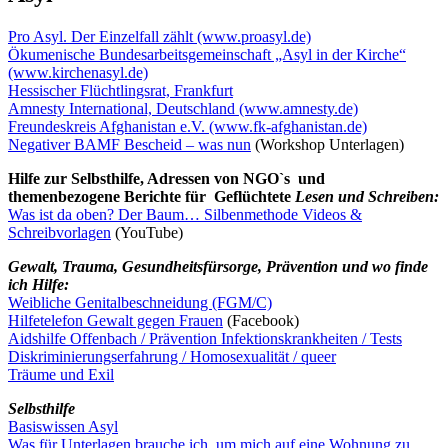
Pro Asyl. Der Einzelfall zählt (www.proasyl.de)
Ökumenische Bundesarbeitsgemeinschaft „Asyl in der Kirche“
(www.kirchenasyl.de)
Hessischer Flüchtlingsrat, Frankfurt
Amnesty International, Deutschland (www.amnesty.de)
Freundeskreis Afghanistan e.V. (www.fk-afghanistan.de)
Negativer BAMF Bescheid – was nun
(Workshop Unterlagen)
Hilfe zur Selbsthilfe, Adressen von NGO`s und
themenbezogene Berichte
für Geflüchtete
Lesen und Schreiben:
Was ist da oben? Der Baum… Silbenmethode Videos &
Schreibvorlagen
(YouTube)
Gewalt, Trauma, Gesundheitsfürsorge, Prävention und wo finde
ich Hilfe:
Weibliche Genitalbeschneidung (FGM/C)
Hilfetelefon Gewalt gegen Frauen
(Facebook)
Aidshilfe Offenbach / Prävention Infektionskrankheiten / Tests
Diskriminierungserfahrung / Homosexualität / queer
Träume und Exil
Selbsthilfe
Basiswissen Asyl
Was für Unterlagen brauche ich, um mich auf eine Wohnung zu