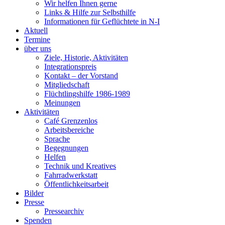
Wir helfen Ihnen gerne
Links & Hilfe zur Selbsthilfe
Informationen für Geflüchtete in N-I
Aktuell
Termine
über uns
Ziele, Historie, Aktivitäten
Integrationspreis
Kontakt – der Vorstand
Mitgliedschaft
Flüchtlingshilfe 1986-1989
Meinungen
Aktivitäten
Café Grenzenlos
Arbeitsbereiche
Sprache
Begegnungen
Helfen
Technik und Kreatives
Fahrradwerkstatt
Öffentlichkeitsarbeit
Bilder
Presse
Pressearchiv
Spenden